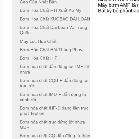
Cao Của Nhật Bản
NHẬT
Máy bơm AMP là một
BẢN
Bơm Hóa Chất FTI Xuất Xứ Mỹ
Bất kỳ bộ phậnhao 
Bơm Hóa Chất KUOBAO ĐÀI LOAN
BƠM
HÓA
Bơm Hóa Chất Đài Loan Và Trung
CHẤT
Quốc
MPUMP
CỦA Ý
Máy Lọc Hóa Chất
Bơm Hóa Chất Hút Thùng Phuy
BƠM
HÓA
Bơm Hóa Chất IHF
CHẤT
IWAKI
Bơm hóa chất dẫn động từ TMF lót
CỦA
nhựa
NHẬT
Bơm hóa chất CQB-F dẫn động từ
BẢN
trục rời
BƠM
Bơm hóa chất IMD-F dẫn động từ
HÓA
cánh rời
CHẤT
TEXEL
Bơm hóa chất IHF-D dạng liền trục
CHẤT
phớt Tepflon
LƯỢNG
CAO
Bơm hóa chất trục đứng lót nhựa
CỦA
GDF
NHẬT
Bơm hóa chất CQ dẫn động từ thân
BẢN