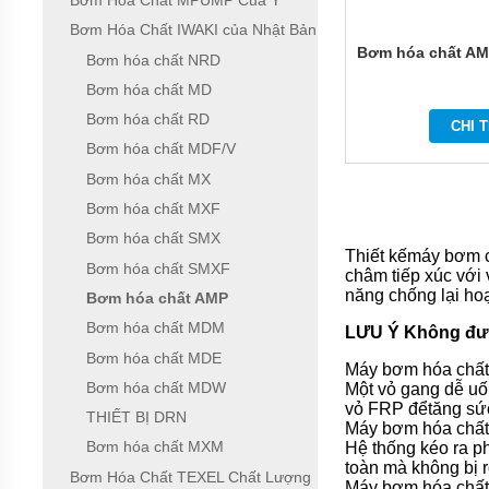
Bơm Hóa Chất MPUMP Của Ý
ĐỨNG
ĐẶT
Bơm Hóa Chất IWAKI của Nhật Bản
CHÌM
Bơm hóa chất AM
Bơm hóa chất NRD
BƠM
Bơm hóa chất MD
CÔNG
NGHIỆP
Bơm hóa chất RD
CHI T
Bơm hóa chất MDF/V
BƠM
HÓA
Bơm hóa chất MX
CHẤT
Bơm hóa chất MXF
ĐIỆN
24V
Bơm hóa chất SMX
VÀ
Thiết kếmáy bơm 
48V
Bơm hóa chất SMXF
châm tiếp xúc với
năng chống lại ho
Bơm hóa chất AMP
MÁY
BƠM
Bơm hóa chất MDM
LƯU Ý
Không đư
HÓA
CHẤT
Bơm hóa chất MDE
Máy bơm hóa chất
QEEHUA
Bơm hóa chất MDW
Một vỏ gang dễ uố
vỏ FRP đểtăng sức
BƠM
THIẾT BỊ DRN
Máy bơm hóa chất 
HÓA
Bơm hóa chất MXM
CHẤT
Hệ thống kéo ra p
TOSHIBA
toàn mà không bị r
Bơm Hóa Chất TEXEL Chất Lượng
CỦA
Máy bơm hóa chất A