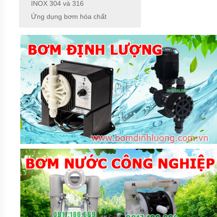
INOX 304 và 316
BƠM
Ứng dụng bơm hóa chất
HÓA
CHẤT
FTI
XUẤT
XỨ
MỸ
BƠM
HÓA
CHẤT
KUOBAO
ĐÀI
LOAN
BƠM
HÓA
CHẤT
ĐÀI
LOAN
VÀ
TRUNG
QUỐC
MÁY
LỌC