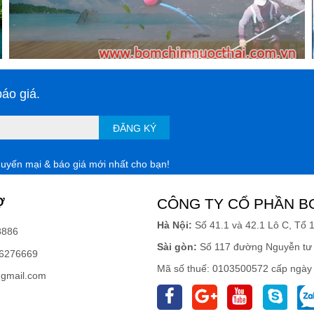
áo giá.
ĐĂNG KÝ
huyến mại & báo giá mới nhất cho bạn!
Ợ
CÔNG TY CỔ PHẦN B
Hà Nội:
Số 41.1 và 42.1 Lô C, Tổ 
8886
Sài gòn:
Số 117 đường Nguyễn tư 
6276669
Mã số thuế: 0103500572 cấp ngày
gmail.com