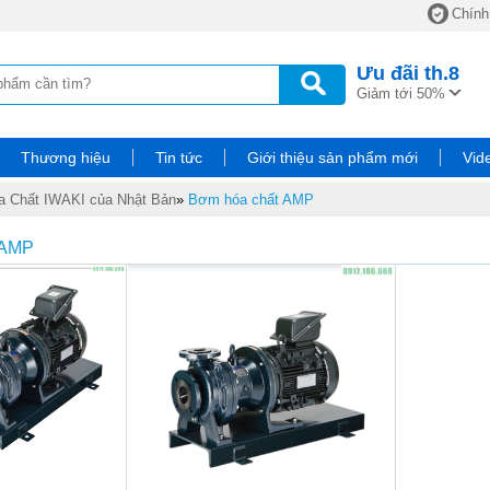
Chính
Ưu đãi
th.8
Giảm tới 50%
Thương hiệu
Tin tức
Giới thiệu sản phẩm mới
Vid
 Chất IWAKI của Nhật Bản
»
Bơm hóa chất AMP
 AMP