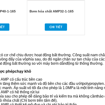
P40-1-165
Bơm hóa chất AMP32-1-165
IẾT
CHI TIẾT
có cơ chế chịu được hoạt động bất thường. Công suất nam ch
 vòng đẩy của vỏphía sau, do đó ngăn chặn sự tan chảy của các 
ạt động bất thường so với máy bơm dẫnđộng từ thông thường.
ợc phépchạy khô
 AMP có cấu trúc bền cao
n tăng thêm sức mạnh và độ bền cho các đầu ướtpolypropylen. 
 mạnh. Áp suất vỏ tối đa cho phép là 1.0MPa là một tính năng 
AMP có hệ thống rút lui
hía sau cho phép dễ dàng bảo trì và kiểm tra mà không cầnthá
ò rỉhóa chất (Chỉ bơm trên tấm đế).
MP có thiết kế mô-đun và chi phí bảo trì thấp