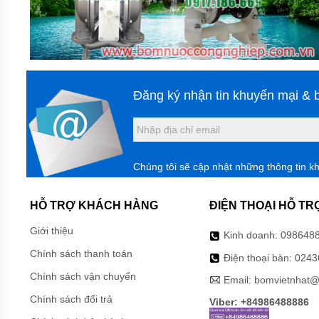
HÓA
CHẤT
BƠM
HÓA
CHẤT
HÚT
THÙNG
Đăng ký nhận tin khuyến mại & b
PHUY
BƠM
HÓA
CHẤT
IHF
Chúng tôi sẽ cập nhật những thông tin k
BƠM
HÓA
HỖ TRỢ KHÁCH HÀNG
ĐIỆN THOẠI HỖ TR
CHẤT
DẪN
Giới thiệu
Kinh doanh:
098648
ĐỘNG
TỪ
Chính sách thanh toán
Điện thoại bàn:
0243
TMF
LÓT
Chính sách vận chuyển
Email:
bomvietnhat@
NHỰA
Chính sách đổi trả
Viber: +84986488886
BƠM