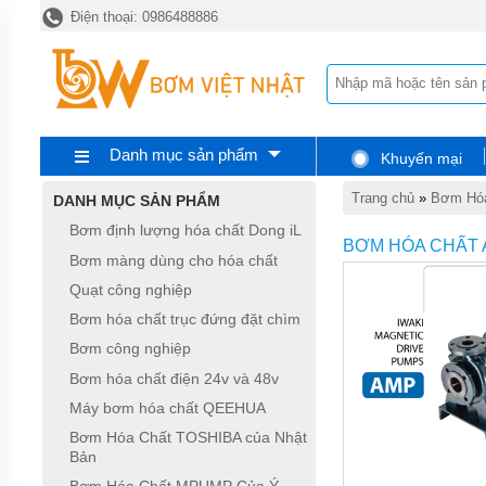
Điện thoại: 0986488886
TRANG
CHỦ
BƠM
ĐỊNH
LƯỢNG
HÓA
CHẤT
Danh mục sản phẩm
Khuyến mại
DONG
IL
Trang chủ
»
Bơm Hóa
DANH MỤC SẢN PHẨM
BƠM
Bơm định lượng hóa chất Dong iL
MÀNG
BƠM HÓA CHẤT
DÙNG
Bơm màng dùng cho hóa chất
CHO
Quạt công nghiệp
HÓA
CHẤT
Bơm hóa chất trục đứng đặt chìm
QUẠT
Bơm công nghiệp
CÔNG
Bơm hóa chất điện 24v và 48v
NGHIỆP
Máy bơm hóa chất QEEHUA
BƠM
Bơm Hóa Chất TOSHIBA của Nhật
HÓA
Bản
CHẤT
TRỤC