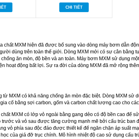
IẾT
CHI TIẾT
 chất MXM hiện đã được bổ sung vào dòng máy bơm dẫn động 
người dùng trên toàn thế giới. Dòng MXM mới có sự cân bằng tu
chống ăn mòn, độ bền và an toàn. Máy bơm MXM sử dụng một cấu
kiện hoạt động bất lợi. Sự ra đời của dòng MXM đã mở rộng thê
 từ MXM có khả năng chống ăn mòn đặc biệt.
Dòng MXM sử dụ
a cố bằng sợi carbon, gốm và carbon chất lượng cao cho các b
hất MXM có lớp vỏ ngoài bằng gang dẻo có độ bền cao để sử 
vỏ trước và vỏ sau được tăng cường mạnh mẽ bởi cấu trúc ban đ
ng vỏ phía sau độc đáo được thiết kế để ngăn chặn áp suất mạ
ọc của giá đỡ trục chính. Mô hình nhiệt độ cao sử dụng cấu tr