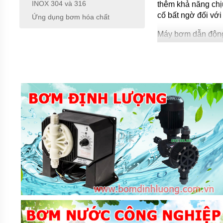
INOX 304 và 316
thêm khả năng chị
BƠM
cố bất ngờ đối với
Ứng dụng bơm hóa chất
HÓA
CHẤT
Máy bơm dẫn động
FTI
chứng minh mang l
XUẤT
XỨ
hệ thống không ti
MỸ
giữa ổ đỡ và các m
sinh nhiệt để ngă
BƠM
HÓA
Máy bơm dẫn động 
CHẤT
KUOBAO
của bánh công tác 
ĐÀI
biến dạng nhiệt v
LOAN
BƠM
HÓA
CHẤT
ĐÀI
LOAN
VÀ
TRUNG
QUỐC
MÁY
LỌC