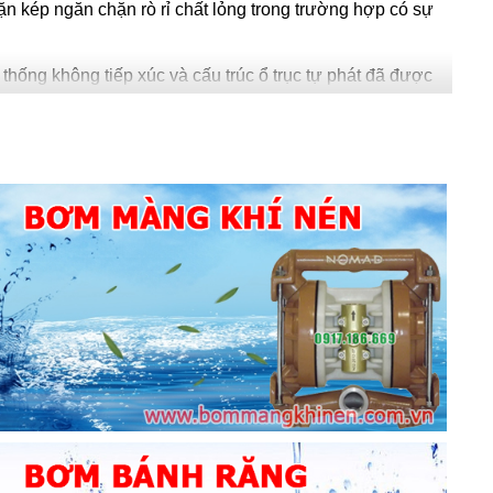
n kép ngăn chặn rò rỉ chất lỏng trong trường hợp có sự
 thống không tiếp xúc và cấu trúc ổ trục tự phát đã được
khô và điều kiện hút kém.
Máy bơm dẫn động từ MXM có
ường, dòng MXM được thiết kế để ngăn chặn sự tiếp xúc
n chặn sự tiếp xúc, vòng đẩy phía sau giảm thiểu việc
lỗ phân tán nhiệt được cung cấp trong các phần cố định
 phải lưu thông để có thể giảm nhiệt do trượt. Do đó,