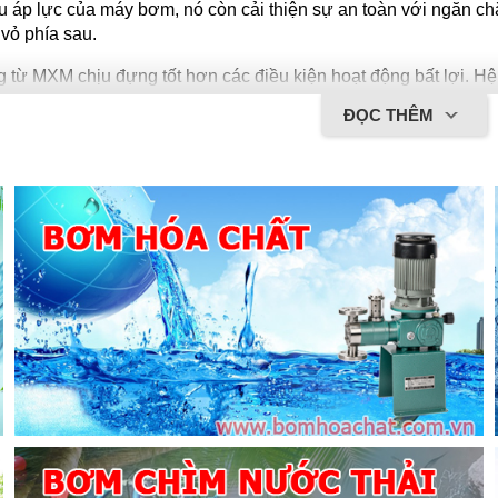
u áp lực của máy bơm, nó còn cải thiện sự an toàn với ngăn chặ
 vỏ phía sau.
 từ MXM chịu đ
ựng tốt hơn các điều kiện hoạt động bất lợi. Hệ
ại sự cải thiện đáng kể về khả năng chịu được điều kiện chạy 
ĐỌC THÊM
ếp xúc. Không giống như các máy bơm truyền động từ thông th
ặt lực đẩy phía sau, ngay cả trong khi chạy khô. Bằng cách ngă
n chặn sự tan chảy của các bộ phận bằng nhựa.
từ MXM cũng trang bị cấu trúc giải nhiệt(PAT.) Thông qua các 
và vỏ nam châm, chất lỏng xung quanh trục chính và ổ trục buộc
à tan chảy được ngăn chặn.