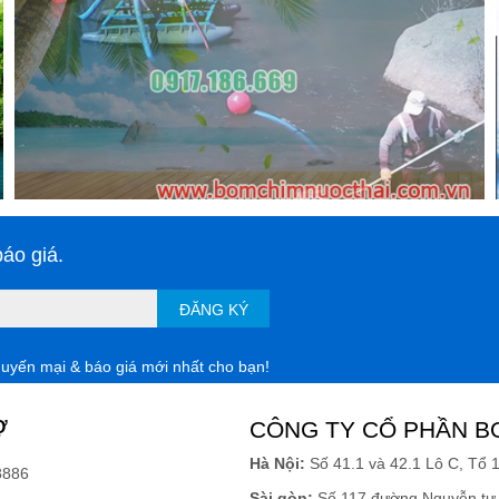
áo giá.
ĐĂNG KÝ
huyến mại & báo giá mới nhất cho bạn!
Ợ
CÔNG TY CỔ PHẦN B
Hà Nội:
Số 41.1 và 42.1 Lô C, Tổ 
8886
Sài gòn:
Số 117 đường Nguyễn tư 