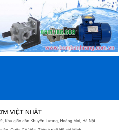
ƠM VIỆT NHẬT
19, Khu giãn dân Khuyến Lương, Hoàng Mai, Hà Nội.
giản, Quận Gò Vấp, Thành phố Hồ chí Minh.