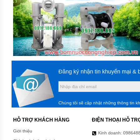
HÓA
CHẤT
BƠM
HÓA
CHẤT
HÚT
THÙNG
PHUY
BƠM
HÓA
CHẤT
Đăng ký nhận tin khuyến mại & b
IHF
BƠM
HÓA
CHẤT
DẪN
Chúng tôi sẽ cập nhật những thông tin k
ĐỘNG
TỪ
TMF
LÓT
HỖ TRỢ KHÁCH HÀNG
ĐIỆN THOẠI HỖ TR
NHỰA
Giới thiệu
Kinh doanh:
098648
BƠM