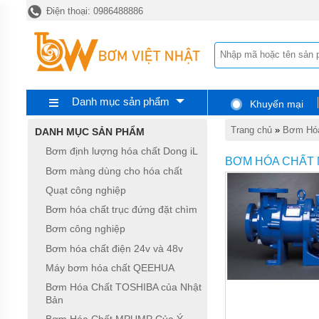
Điện thoại: 0986488886
TRANG
CHỦ
BƠM
ĐỊNH
LƯỢNG
HÓA
CHẤT
Danh mục sản phẩm
Khuyến mại
DONG
IL
Trang chủ
»
Bơm Hóa
DANH MỤC SẢN PHẨM
BƠM
Bơm định lượng hóa chất Dong iL
MÀNG
BƠM HÓA CHẤT
DÙNG
Bơm màng dùng cho hóa chất
CHO
Quạt công nghiệp
HÓA
CHẤT
Bơm hóa chất trục đứng đặt chìm
QUẠT
Bơm công nghiệp
CÔNG
Bơm hóa chất điện 24v và 48v
NGHIỆP
Máy bơm hóa chất QEEHUA
BƠM
Bơm Hóa Chất TOSHIBA của Nhật
HÓA
Bản
CHẤT
TRỤC