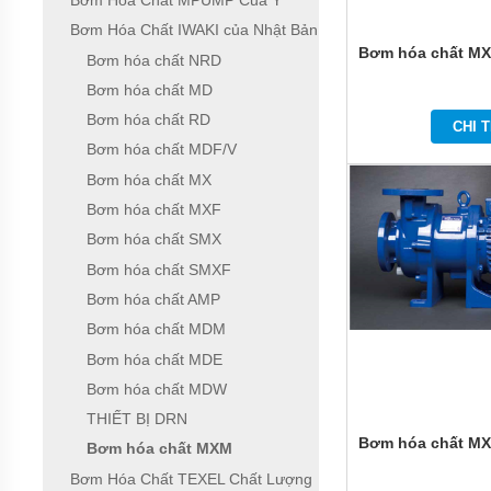
Bơm Hóa Chất MPUMP Của Ý
ĐỨNG
ĐẶT
Bơm Hóa Chất IWAKI của Nhật Bản
CHÌM
Bơm hóa chất MX
Bơm hóa chất NRD
BƠM
Bơm hóa chất MD
CÔNG
NGHIỆP
Bơm hóa chất RD
CHI T
Bơm hóa chất MDF/V
BƠM
HÓA
Bơm hóa chất MX
CHẤT
Bơm hóa chất MXF
ĐIỆN
24V
Bơm hóa chất SMX
VÀ
48V
Bơm hóa chất SMXF
Bơm hóa chất AMP
MÁY
BƠM
Bơm hóa chất MDM
HÓA
CHẤT
Bơm hóa chất MDE
QEEHUA
Bơm hóa chất MDW
BƠM
THIẾT BỊ DRN
HÓA
Bơm hóa chất MX
Bơm hóa chất MXM
CHẤT
TOSHIBA
Bơm Hóa Chất TEXEL Chất Lượng
CỦA