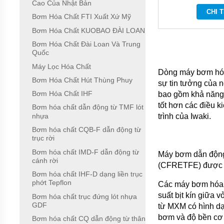
Cao Của Nhật Bản
NHẬT
CHI T
BẢN
Bơm Hóa Chất FTI Xuất Xứ Mỹ
Bơm Hóa Chất KUOBAO ĐÀI LOAN
BƠM
HÓA
Bơm Hóa Chất Đài Loan Và Trung
CHẤT
Quốc
MPUMP
CỦA Ý
Máy Lọc Hóa Chất
Dòng máy bơm hóa
Bơm Hóa Chất Hút Thùng Phuy
BƠM
sự tin tưởng của 
HÓA
Bơm Hóa Chất IHF
bao gồm khả năng 
CHẤT
tốt hơn các điều 
IWAKI
Bơm hóa chất dẫn động từ TMF lót
CỦA
nhựa
trình của Iwaki.
NHẬT
Bơm hóa chất CQB-F dẫn động từ
BẢN
trục rời
BƠM
Bơm hóa chất IMD-F dẫn động từ
Máy bơm dẫn động
HÓA
cánh rời
CHẤT
(CFRETFE) được gi
TEXEL
Bơm hóa chất IHF-D dạng liền trục
CHẤT
phớt Tepflon
Các máy bơm hóa c
LƯỢNG
suất bịt kín giữa 
CAO
Bơm hóa chất trục đứng lót nhựa
CỦA
GDF
từ MXM có hình dạ
NHẬT
bơm và độ bền cơ h
Bơm hóa chất CQ dẫn động từ thân
BẢN