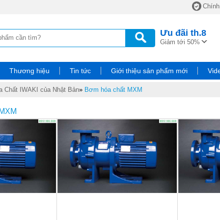
Chính
Ưu đãi
th.8
Giảm tới 50%
Thương hiệu
Tin tức
Giới thiệu sản phẩm mới
Vid
 Chất IWAKI của Nhật Bản
»
Bơm hóa chất MXM
 MXM