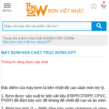
0
TRANG
CHỦ
BƠM
ĐỊNH
LƯỢNG
HÓA
CHẤT
DONG
Trang chủ
»
Bơm Hóa Chất KUOBAO ĐÀI LOAN
»
IL
Máy bơm hóa chất trục đứng KPT
BƠM
MÁY BƠM HÓA CHẤT TRỤC ĐỨNG KPT
MÀNG
DÙNG
CHO
Thông tin đang được cập nhật
HÓA
CHẤT
QUẠT
CÔNG
NGHIỆP
Đặc điểm của máy bơm là bền nhiệt độ cao vàăn mòn trợ lý.
BƠM
1. Bơm được sản xuất từ ​​bốn vật liệu (FRPP,CFRPP, CPVC,
HÓA
PVDF) để đảm bảo sức đề kháng để nhiệt độ cao và ăn mòn.
CHẤT
TRỤC
2. Phớt hơi khô (2 ~ 5HP) đảm bảo ngăn chặnbơm và vòng