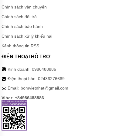
Chính sách vận chuyển
BƠM
HÓA
Chính sách đổi trả
CHẤT
FTI
Chính sách bảo hành
XUẤT
XỨ
Chính sách xử lý khiếu nại
MỸ
Kênh thông tin RSS
BƠM
HÓA
ĐIỆN THOẠI HỖ TRỢ
CHẤT
KUOBAO
ĐÀI
Kinh doanh:
0986488886
LOAN
Điện thoại bàn:
02436276669
BƠM
Email:
bomvietnhat@gmail.com
HÓA
CHẤT
Viber: +84986488886
ĐÀI
LOAN
VÀ
TRUNG
QUỐC
MÁY
LỌC