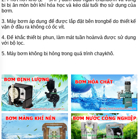
ĐỨNG
bi bị ăn mòn bởi khí hóa học và kéo dài tuổi thọ sử dụng của
ĐẶT
bơm.
CHÌM
3. Máy bơm áp dụng để được lắp đặt bên trongbể do thiết kế
BƠM
vặn ở đầu ra không có ốc vít.
CÔNG
NGHIỆP
4. Để khắc thiết bị phun, làm mát tuần hoànvà được sử dụng
với bộ lọc.
BƠM
HÓA
5. Máy bơm không bị hỏng trong quá trình chạykhô.
CHẤT
ĐIỆN
24V
VÀ
48V
MÁY
BƠM
HÓA
CHẤT
QEEHUA
BƠM
HÓA
CHẤT
TOSHIBA
CỦA