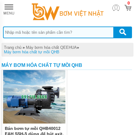
0
TRANG
CHỦ
BƠM
ĐỊNH
LƯỢNG
HÓA
CHẤT
DONG
Trang chủ
»
Máy bơm hóa chất QEEHUA
»
IL
Máy bơm hóa chất tự mồi QHB
BƠM
MÁY BƠM HÓA CHẤT TỰ MỒI QHB
MÀNG
DÙNG
CHO
HÓA
CHẤT
QUẠT
CÔNG
NGHIỆP
BƠM
HÓA
CHẤT
Bán bơm tự mồi QHB40012
TRỤC
EAH SSH-5 dùng để hút axit,