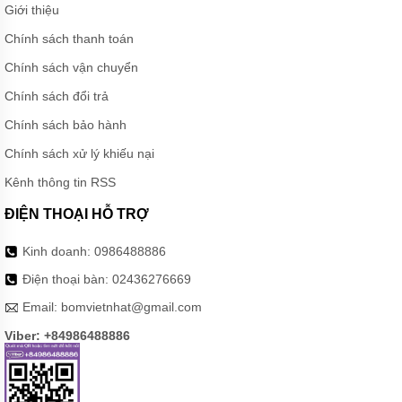
Giới thiệu
BƠM
Chính sách thanh toán
HÓA
CHẤT
Chính sách vận chuyển
FTI
XUẤT
Chính sách đổi trả
XỨ
MỸ
Chính sách bảo hành
BƠM
Chính sách xử lý khiếu nại
HÓA
CHẤT
Kênh thông tin RSS
KUOBAO
ĐÀI
ĐIỆN THOẠI HỖ TRỢ
LOAN
Kinh doanh:
0986488886
BƠM
HÓA
Điện thoại bàn:
02436276669
CHẤT
ĐÀI
Email:
bomvietnhat@gmail.com
LOAN
VÀ
Viber: +84986488886
TRUNG
QUỐC
MÁY
LỌC