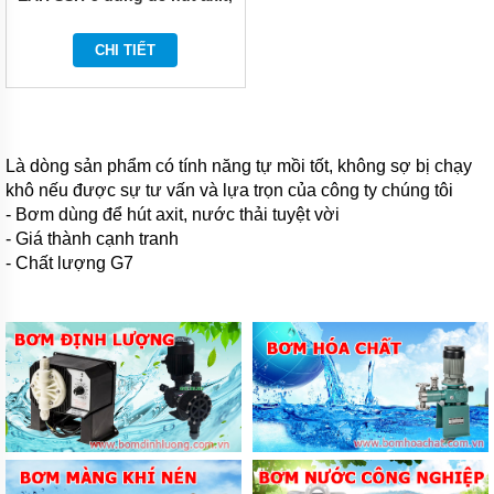
ĐỨNG
nước thải
ĐẶT
CHÌM
CHI TIẾT
BƠM
CÔNG
NGHIỆP
BƠM
Là dòng sản phẩm có tính năng tự mồi tốt, không sợ bị chạy
HÓA
khô nếu được sự tư vấn và lựa trọn của công ty chúng tôi
CHẤT
ĐIỆN
- Bơm dùng để hút axit, nước thải tuyệt vời
24V
- Giá thành cạnh tranh
VÀ
- Chất lượng G7
48V
MÁY
BƠM
HÓA
CHẤT
QEEHUA
BƠM
HÓA
CHẤT
TOSHIBA
CỦA