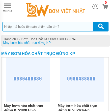
0
TRANG
CHỦ
BƠM
ĐỊNH
LƯỢNG
HÓA
CHẤT
DONG
Trang chủ
»
Bơm Hóa Chất KUOBAO ĐÀI LOAN
»
IL
Máy bơm hóa chất trục đứng KP
BƠM
MÁY BƠM HÓA CHẤT TRỤC ĐỨNG KP
MÀNG
DÙNG
CHO
HÓA
CHẤT
QUẠT
CÔNG
NGHIỆP
BƠM
HÓA
CHẤT
Máy bơm hóa chất trục
Máy bơm hóa chất trục
TRỤC
đứng KP20VK1/3-5
đứng KP20VK1/4-5