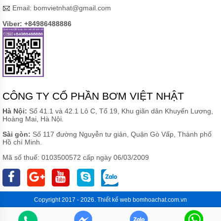
TEPFLON
Email:
bomvietnhat@gmail.com
Viber: +84986488886
BƠM
HÓA
CHẤT
TRỤC
ĐỨNG
LÓT
NHỰA
GDF
CÔNG TY CỔ PHẦN BƠM VIỆT NHẬT
BƠM
HÓA
Hà Nội:
Số 41.1 và 42.1 Lô C, Tổ 19, Khu giãn dân Khuyến Lương,
CHẤT
Hoàng Mai, Hà Nội.
CQ
DẪN
Sài gòn:
Số 117 đường Nguyễn tư giản, Quận Gò Vấp, Thành phố
ĐỘNG
Hồ chí Minh.
TỪ
THÂN
Mã số thuế: 0103500572 cấp ngày 06/03/2009
INOX
304
VÀ
316
Copyright 2017 - 2026.
Thiết kế web
bomhoachat.com.vn
ỨNG
DỤNG
BƠM