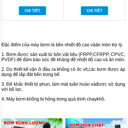
BƠM
CHI TIẾT
CHI TIẾT
HÓA
CHẤT
FTI
XUẤT
XỨ
MỸ
Đặc điểm của máy bơm là bền nhiệt độ cao vàăn mòn trợ lý.
BƠM
HÓA
1. Bơm được sản xuất từ ​​bốn vật liệu (FRPP,CFRPP, CPVC,
CHẤT
PVDF) để đảm bảo sức đề kháng để nhiệt độ cao và ăn mòn.
KUOBAO
ĐÀI
2. Do thiết kế vặn ở đầu ra không có ốc vít,các bơm được áp
LOAN
dụng để lắp đặt bên trong bể.
BƠM
3. Để khắc thiết bị phun, làm mát tuần hoàn vàđược sử dụng
HÓA
với bộ lọc.
CHẤT
ĐÀI
LOAN
4. Máy bơm không bị hỏng trong quá trình chạykhô.
VÀ
TRUNG
QUỐC
MÁY
LỌC