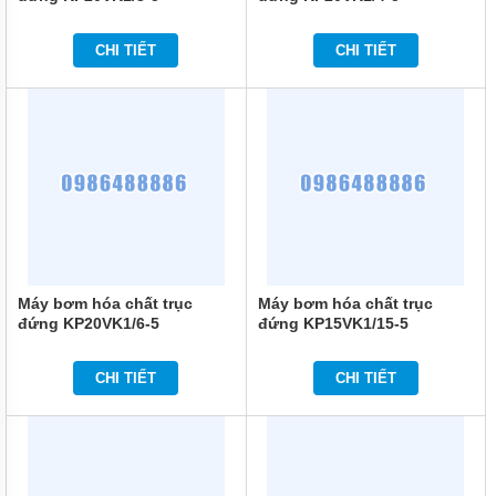
ĐỨNG
ĐẶT
CHÌM
CHI TIẾT
CHI TIẾT
BƠM
CÔNG
NGHIỆP
BƠM
HÓA
CHẤT
ĐIỆN
24V
VÀ
48V
Máy bơm hóa chất trục
Máy bơm hóa chất trục
MÁY
đứng KP20VK1/6-5
đứng KP15VK1/15-5
BƠM
HÓA
CHẤT
QEEHUA
CHI TIẾT
CHI TIẾT
BƠM
HÓA
CHẤT
TOSHIBA
CỦA