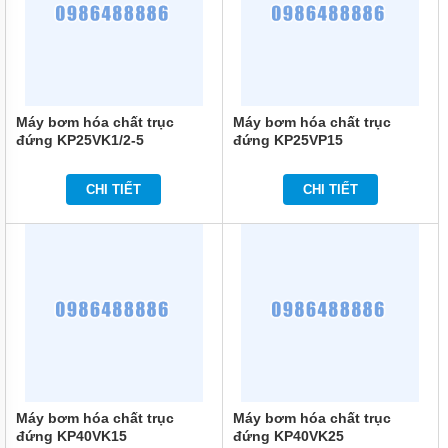
NHẬT
BẢN
BƠM
HÓA
CHẤT
MPUMP
Máy bơm hóa chất trục
Máy bơm hóa chất trục
CỦA Ý
đứng KP25VK1/2-5
đứng KP25VP15
BƠM
HÓA
CHI TIẾT
CHI TIẾT
CHẤT
IWAKI
CỦA
NHẬT
BẢN
BƠM
HÓA
CHẤT
TEXEL
CHẤT
LƯỢNG
CAO
CỦA
Máy bơm hóa chất trục
Máy bơm hóa chất trục
NHẬT
đứng KP40VK15
đứng KP40VK25
BẢN