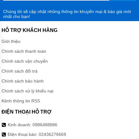
HÓA
CHẤT
CQB-
Chúng tôi sẽ cập nhật những thông tin khuyến mại & báo giá mới
F
nhất cho bạn!
DẪN
ĐỘNG
HỖ TRỢ KHÁCH HÀNG
TỪ
TRỤC
RỜI
Giới thiệu
Chính sách thanh toán
BƠM
HÓA
Chính sách vận chuyển
CHẤT
IMD-F
Chính sách đổi trả
DẪN
ĐỘNG
Chính sách bảo hành
TỪ
CÁNH
Chính sách xử lý khiếu nại
RỜI
Kênh thông tin RSS
BƠM
HÓA
ĐIỆN THOẠI HỖ TRỢ
CHẤT
IHF-D
DẠNG
Kinh doanh:
0986488886
LIỀN
TRỤC
Điện thoại bàn:
02436276669
PHỚT