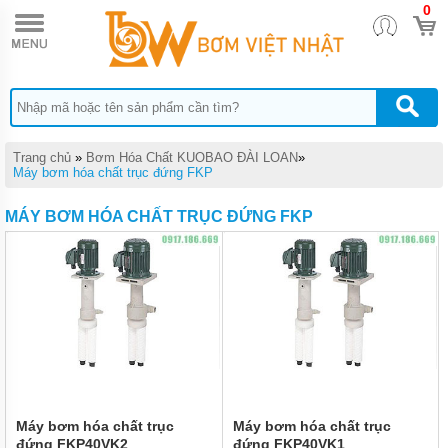
0
TRANG
CHỦ
BƠM
ĐỊNH
LƯỢNG
HÓA
CHẤT
DONG
Trang chủ
»
Bơm Hóa Chất KUOBAO ĐÀI LOAN
»
IL
Máy bơm hóa chất trục đứng FKP
BƠM
MÁY BƠM HÓA CHẤT TRỤC ĐỨNG FKP
MÀNG
DÙNG
CHO
HÓA
CHẤT
QUẠT
CÔNG
NGHIỆP
BƠM
HÓA
CHẤT
Máy bơm hóa chất trục
Máy bơm hóa chất trục
TRỤC
đứng FKP40VK2
đứng FKP40VK1