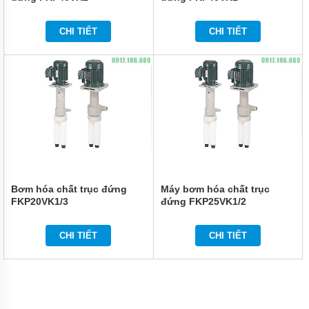
ĐỨNG
ĐẶT
CHÌM
CHI TIẾT
CHI TIẾT
BƠM
CÔNG
NGHIỆP
BƠM
HÓA
CHẤT
ĐIỆN
24V
VÀ
48V
Bơm hóa chất trục đứng
Máy bơm hóa chất trục
MÁY
FKP20VK1/3
đứng FKP25VK1/2
BƠM
HÓA
CHẤT
QEEHUA
CHI TIẾT
CHI TIẾT
BƠM
HÓA
CHẤT
TOSHIBA
CỦA