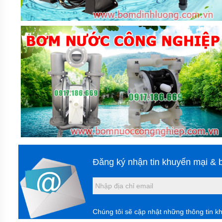
TEPFLON
BƠM
HÓA
CHẤT
TRỤC
ĐỨNG
LÓT
NHỰA
GDF
BƠM
HÓA
CHẤT
CQ
DẪN
ĐỘNG
TỪ
THÂN
INOX
Đăng ký nhận tin khuyến mại & b
304
VÀ
316
ỨNG
DỤNG
Chúng tôi sẽ cập nhật những thông tin k
BƠM