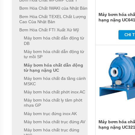
Bơm Hóa Chất MPUMP Của Ý
ĐỨNG
ĐẶT
Bơm Hóa Chất IWAKI của Nhật Bản
CHÌM
Máy bơm hóa chấ
Bơm Hóa Chất TEXEL Chất Lượng
hạng nặng UC64
Cao Của Nhật Bản
BƠM
CÔNG
Bơm Hóa Chất FTI Xuất Xứ Mỹ
NGHIỆP
CHI T
Máy bơm hóa chất dẫn động từ
BƠM
DB
HÓA
Máy bơm hóa chất dẫn động từ
CHẤT
tự mồi SP
ĐIỆN
24V
Máy bơm hóa chất dẫn động
VÀ
từ hạng nặng UC
48V
Máy bơm hóa chất đa tầng cánh
MÁY
MSKC
BƠM
Máy bơm hóa chất phớt inox AC
HÓA
CHẤT
Máy bơm hóa chất ly tâm phớt
QEEHUA
nhựa GP
Máy bơm trục đứng inox AK
BƠM
HÓA
Máy bơm hóa chấ
Máy bơm hóa chất trục đứng AV
CHẤT
hạng nặng UC32
TOSHIBA
Máy bơm hóa chất trục đứng
CỦA