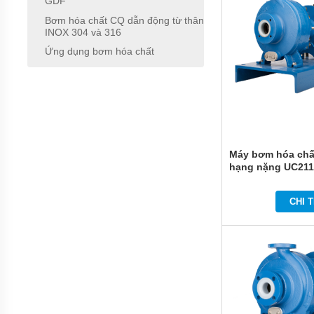
GDF
Bơm hóa chất CQ dẫn động từ thân
BƠM
HÓA
INOX 304 và 316
CHẤT
Ứng dụng bơm hóa chất
FTI
XUẤT
XỨ
MỸ
BƠM
HÓA
CHẤT
KUOBAO
Máy bơm hóa chấ
ĐÀI
hạng nặng UC21
LOAN
BƠM
CHI T
HÓA
CHẤT
ĐÀI
LOAN
VÀ
TRUNG
QUỐC
MÁY
LỌC