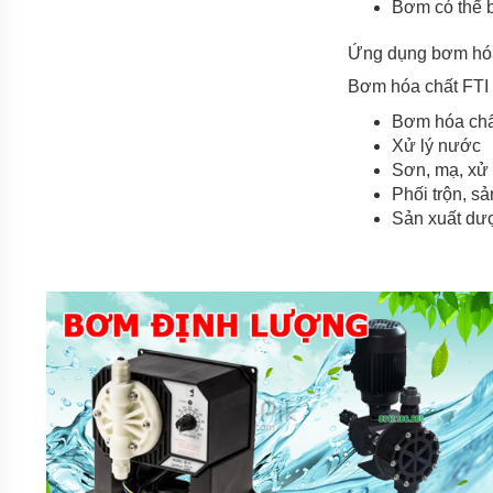
HÓA
Bơm có thể b
CHẤT
CQB-
Ứng dụng bơm hóa
F
DẪN
Bơm hóa chất FTI
ĐỘNG
TỪ
Bơm hóa chất
TRỤC
RỜI
Xử lý nước
Sơn, mạ, xử 
BƠM
Phối trộn, s
HÓA
CHẤT
Sản xuất d
IMD-F
DẪN
ĐỘNG
TỪ
CÁNH
RỜI
BƠM
HÓA
CHẤT
IHF-D
DẠNG
LIỀN
TRỤC
PHỚT