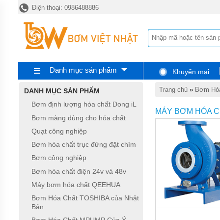
Điện thoại: 0986488886
TRANG
CHỦ
BƠM
ĐỊNH
LƯỢNG
HÓA
CHẤT
Danh mục sản phẩm
Khuyến mại
DONG
IL
Trang chủ
»
Bơm Hóa
DANH MỤC SẢN PHẨM
BƠM
Bơm định lượng hóa chất Dong iL
MÀNG
MÁY BƠM HÓA C
DÙNG
Bơm màng dùng cho hóa chất
CHO
Quạt công nghiệp
HÓA
CHẤT
Bơm hóa chất trục đứng đặt chìm
QUẠT
Bơm công nghiệp
CÔNG
Bơm hóa chất điện 24v và 48v
NGHIỆP
Máy bơm hóa chất QEEHUA
BƠM
Bơm Hóa Chất TOSHIBA của Nhật
HÓA
Bản
CHẤT
TRỤC