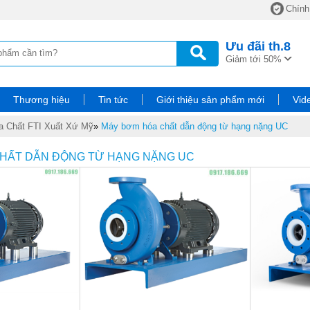
Chính
Ưu đãi
th.8
Giảm tới 50%
Thương hiệu
Tin tức
Giới thiệu sản phẩm mới
Vid
 Chất FTI Xuất Xứ Mỹ
»
Máy bơm hóa chất dẫn động từ hạng nặng UC
HẤT DẪN ĐỘNG TỪ HẠNG NẶNG UC