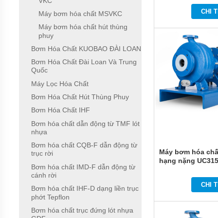
VKC
NHẬT
CHI T
BẢN
Máy bơm hóa chất MSVKC
Máy bơm hóa chất hút thùng
BƠM
phuy
HÓA
CHẤT
Bơm Hóa Chất KUOBAO ĐÀI LOAN
MPUMP
CỦA Ý
Bơm Hóa Chất Đài Loan Và Trung
Quốc
BƠM
Máy Lọc Hóa Chất
HÓA
CHẤT
Bơm Hóa Chất Hút Thùng Phuy
IWAKI
Bơm Hóa Chất IHF
CỦA
NHẬT
Bơm hóa chất dẫn động từ TMF lót
BẢN
nhựa
BƠM
Bơm hóa chất CQB-F dẫn động từ
Máy bơm hóa chấ
HÓA
trục rời
CHẤT
hạng nặng UC31
Bơm hóa chất IMD-F dẫn động từ
TEXEL
cánh rời
CHẤT
LƯỢNG
CHI T
Bơm hóa chất IHF-D dạng liền trục
CAO
phớt Tepflon
CỦA
NHẬT
Bơm hóa chất trục đứng lót nhựa
BẢN