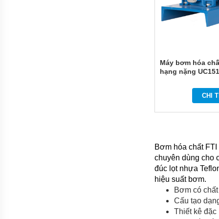
HÓA
CHẤT
BƠM
HÓA
CHẤT
HÚT
Máy bơm hóa chấ
THÙNG
PHUY
hạng nặng UC15
BƠM
CHI T
HÓA
CHẤT
IHF
BƠM
HÓA
CHẤT
Bơm hóa chất FTI
DẪN
chuyên dùng cho c
ĐỘNG
đúc lọt nhựa Tefl
TỪ
TMF
hiệu suất bơm.
LÓT
Bơm có chất 
NHỰA
Cấu tạo dạng
Thiết kê đặc
BƠM