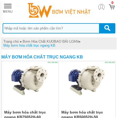
0
TRANG
CHỦ
BƠM
ĐỊNH
LƯỢNG
HÓA
CHẤT
DONG
Trang chủ
»
Bơm Hóa Chất KUOBAO ĐÀI LOAN
»
IL
Máy bơm hóa chất trục ngang KB
BƠM
MÁY BƠM HÓA CHẤT TRỤC NGANG KB
MÀNG
DÙNG
CHO
HÓA
CHẤT
QUẠT
CÔNG
NGHIỆP
BƠM
HÓA
CHẤT
Máy bơm hóa chất trục
Máy bơm hóa chất trục
TRỤC
ngang KB75052H-60
ngang KB50052H-50