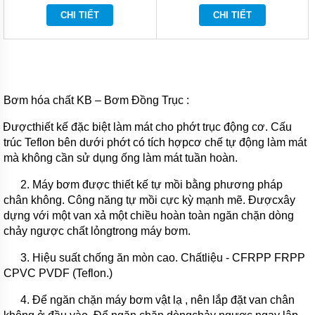
HÓA
CHI TIẾT
CHI TIẾT
CHẤT
TIN
TỨC
GIỚI
THIỆU
Bơm hóa chất KB
– Bơm Đồng Trục :
SẢN
PHẨM
Đượcthiết kế đặc biệt làm mát cho phớt trục động cơ.
MỚI
Cấu
trúc Teflon bên dưới phớt có tích hợpcơ chế tự động làm mát
VIDEO
mà không cần sử dụng ống làm mát tuần hoàn.
LIÊN
2.
Máy bơm được t
hiết kế
tự mồi bằng phương pháp
HỆ
chân không.
Công năng
tự mồi cực kỳ mạnh mẽ. Đượcxây
dựng với một van xả một chiều hoàn toàn ngăn chặn dòng
chảy ngược chất lỏngtrong máy bơm.
3. Hiệu suất chống ăn mòn cao. Chấtliệu - CFRPP FRPP
CPVC PVDF (Teflon.)
4. Để ngăn chặn
máy bơm
vật lạ , nên lắp đặt van chân