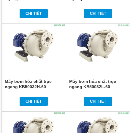
ĐỨNG
ĐẶT
CHÌM
CHI TIẾT
CHI TIẾT
BƠM
CÔNG
NGHIỆP
BƠM
HÓA
CHẤT
ĐIỆN
24V
VÀ
48V
Máy bơm hóa chất trục
Máy bơm hóa chất trục
MÁY
ngang KB50032H-60
ngang KB50032L-60
BƠM
HÓA
CHẤT
QEEHUA
CHI TIẾT
CHI TIẾT
BƠM
HÓA
CHẤT
TOSHIBA
CỦA