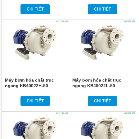
HÓA
CHẤT
CHI TIẾT
CHI TIẾT
CQB-
F
DẪN
ĐỘNG
TỪ
TRỤC
RỜI
BƠM
HÓA
CHẤT
IMD-F
DẪN
ĐỘNG
Máy bơm hóa chất trục
Máy bơm hóa chất trục
TỪ
ngang KB40022H-50
ngang KB40022L-50
CÁNH
RỜI
CHI TIẾT
CHI TIẾT
BƠM
HÓA
CHẤT
IHF-D
DẠNG
LIỀN
TRỤC
PHỚT