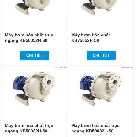
HÓA
CHẤT
BƠM
HÓA
CHẤT
HÚT
Máy bơm hóa chất trục
Máy bơm hóa chất
THÙNG
ngang KB50052H-60
KB75052H-50
PHUY
CHI TIẾT
CHI TIẾT
BƠM
HÓA
CHẤT
IHF
BƠM
HÓA
CHẤT
DẪN
ĐỘNG
TỪ
TMF
LÓT
NHỰA
Máy bơm hóa chất trục
Máy bơm hóa chất trục
ngang KB50032H-50
ngang KB50032L-50
BƠM