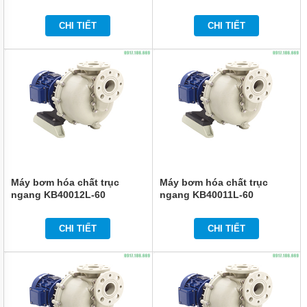
BƠM
CHI TIẾT
CHI TIẾT
HÓA
CHẤT
FTI
XUẤT
XỨ
MỸ
BƠM
HÓA
CHẤT
KUOBAO
ĐÀI
LOAN
Máy bơm hóa chất trục
Máy bơm hóa chất trục
BƠM
ngang KB40012L-60
ngang KB40011L-60
HÓA
CHẤT
ĐÀI
CHI TIẾT
CHI TIẾT
LOAN
VÀ
TRUNG
QUỐC
MÁY
LỌC