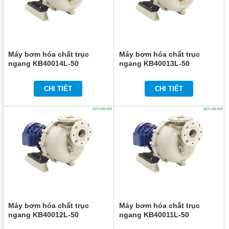
TEPFLON
BƠM
HÓA
CHẤT
TRỤC
Máy bơm hóa chất trục
Máy bơm hóa chất trục
ĐỨNG
ngang KB40014L-50
ngang KB40013L-50
LÓT
NHỰA
GDF
CHI TIẾT
CHI TIẾT
BƠM
HÓA
CHẤT
CQ
DẪN
ĐỘNG
TỪ
THÂN
INOX
304
VÀ
316
Máy bơm hóa chất trục
Máy bơm hóa chất trục
ỨNG
ngang KB40012L-50
ngang KB40011L-50
DỤNG
BƠM