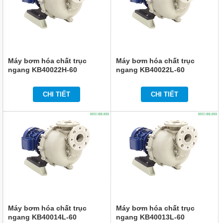
NHẬT
BẢN
BƠM
HÓA
CHẤT
MPUMP
Máy bơm hóa chất trục
Máy bơm hóa chất trục
CỦA Ý
ngang KB40022H-60
ngang KB40022L-60
BƠM
HÓA
CHI TIẾT
CHI TIẾT
CHẤT
IWAKI
CỦA
NHẬT
BẢN
BƠM
HÓA
CHẤT
TEXEL
CHẤT
LƯỢNG
CAO
CỦA
Máy bơm hóa chất trục
Máy bơm hóa chất trục
NHẬT
ngang KB40014L-60
ngang KB40013L-60
BẢN