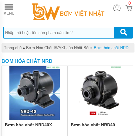
0
TRANG
CHỦ
BƠM
ĐỊNH
LƯỢNG
HÓA
CHẤT
DONG
Trang chủ
»
Bơm Hóa Chất IWAKI của Nhật Bản
»
Bơm hóa chất NRD
IL
BƠM HÓA CHẤT NRD
BƠM
MÀNG
DÙNG
CHO
HÓA
CHẤT
QUẠT
CÔNG
NGHIỆP
BƠM
HÓA
Bơm hóa chất NRD40X
Bơm hóa chất NRD40
CHẤT
TRỤC