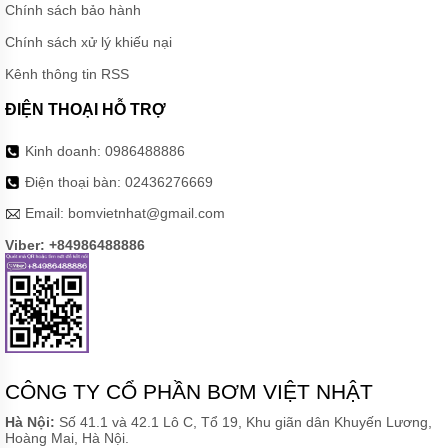
Chính sách bảo hành
TEPFLON
Chính sách xử lý khiếu nại
BƠM
HÓA
Kênh thông tin RSS
CHẤT
TRỤC
ĐIỆN THOẠI HỖ TRỢ
ĐỨNG
LÓT
NHỰA
Kinh doanh:
0986488886
GDF
Điện thoại bàn:
02436276669
BƠM
HÓA
Email:
bomvietnhat@gmail.com
CHẤT
Viber: +84986488886
CQ
DẪN
ĐỘNG
TỪ
THÂN
INOX
304
VÀ
316
CÔNG TY CỔ PHẦN BƠM VIỆT NHẬT
ỨNG
Hà Nội:
Số 41.1 và 42.1 Lô C, Tổ 19, Khu giãn dân Khuyến Lương,
DỤNG
Hoàng Mai, Hà Nội.
BƠM