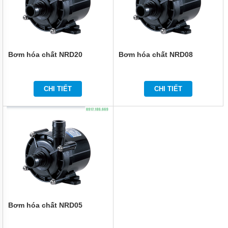
NHẬT
BẢN
BƠM
HÓA
CHẤT
Bơm hóa chất NRD20
Bơm hóa chất NRD08
MPUMP
CỦA Ý
BƠM
CHI TIẾT
CHI TIẾT
HÓA
CHẤT
IWAKI
CỦA
NHẬT
BẢN
BƠM
HÓA
CHẤT
TEXEL
CHẤT
LƯỢNG
CAO
Bơm hóa chất NRD05
CỦA
NHẬT
BẢN