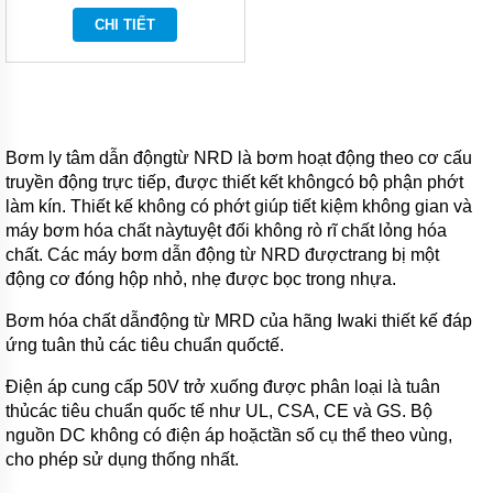
CHI TIẾT
BƠM
HÓA
CHẤT
FTI
XUẤT
XỨ
MỸ
Bơm ly tâm dẫn độngtừ NRD là bơm hoạt động theo cơ cấu
BƠM
truyền động trực tiếp, được thiết kết khôngcó bộ phận phớt
HÓA
làm kín. Thiết
kế không có phớt
giúp tiết kiệm không gian và
CHẤT
máy bơm hóa chất nàytuyệt đối không rò rĩ chất lỏng hóa
KUOBAO
ĐÀI
chất. Các máy bơm dẫn động từ NRD
đượctrang bị một
LOAN
động cơ đóng hộp nhỏ, nhẹ được bọc trong nhựa
.
BƠM
Bơm hóa chất dẫnđộng từ MRD của hãng Iwaki thiết kế đáp
HÓA
CHẤT
ứng tuân thủ
các tiêu chuẩn quốctế
.
ĐÀI
LOAN
Điện áp cung cấp 50V trở xuống được phân loại là tuân
VÀ
thủcác tiêu chuẩn quốc tế như UL, CSA, CE và GS. Bộ
TRUNG
QUỐC
nguồn DC không có điện áp hoặctần số cụ thể theo vùng,
cho phép sử dụng thống nhất.
MÁY
LỌC