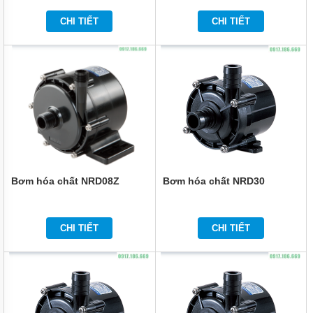
ĐỨNG
ĐẶT
CHI TIẾT
CHI TIẾT
CHÌM
BƠM
CÔNG
NGHIỆP
BƠM
HÓA
CHẤT
ĐIỆN
24V
VÀ
48V
Bơm hóa chất NRD08Z
Bơm hóa chất NRD30
MÁY
BƠM
HÓA
CHẤT
CHI TIẾT
CHI TIẾT
QEEHUA
BƠM
HÓA
CHẤT
TOSHIBA
CỦA